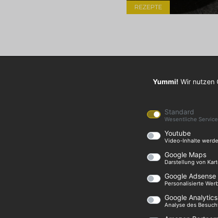
REZEPTE
Datenschutz
Impressum
Über uns
Yummi!
Wir nutzen 
Standard
Wesentliche Servic
Youtube
Video-Inhalte werde
Google Maps
Darstellung von Kar
Google Adsense
Personalisierte Wer
Google Analytics
Analyse des Besuch