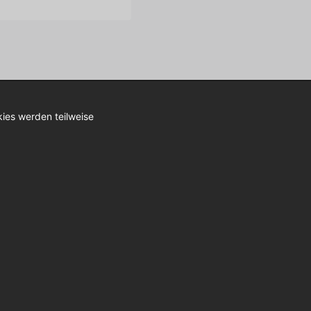
each
/kweach.de
/kweachDE
ies werden teilweise