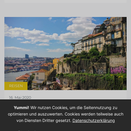
REISEN
16. Mai 2020
10 TIPPS FÜR EINEN KURZURLAUB IN
Yummi!
Wir nutzen Cookies, um die Seitennutzung zu
PORTO
optimieren und auszuwerten. Cookies werden teilweise auch
von Diensten Dritter gesetzt.
Datenschutzerklärung
2018 haben wir uns in Porto verliebt ❤️. Die
wunderschöne Stadt Portugals hat uns vier