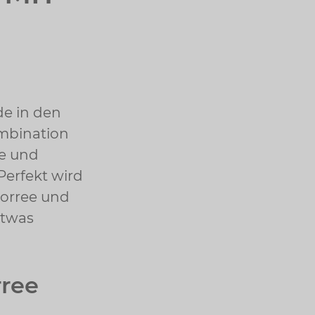
de in den
ombination
ge und
Perfekt wird
Porree und
etwas
rree