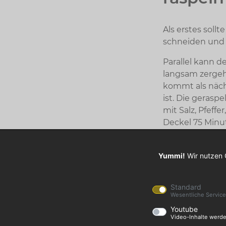
Als erstes soll
schneiden un
Parallel kann d
langsam zergeh
kommt als nächs
ist. Die geras
mit Salz, Pfef
Deckel 75 Minu
Welche 
Yummi!
Wir nutzen 
Die Frage ist n
Standard
kulinarischen B
Wesentliche Servic
mögen Mettende
Youtube
Video-Inhalte werde
Kohlwurst. Bei 