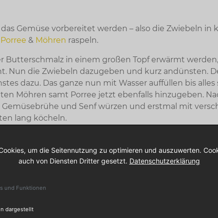
te das Gemüse vorbereitet werden – also die Zwiebeln in 
d
Porree
&
Möhren
raspeln.
er Butterschmalz in einem großen Topf erwärmt werden, 
t. Nun die Zwiebeln dazugeben und kurz andünsten. D
tes dazu. Das ganze nun mit Wasser auffüllen bis alles
pelten Möhren samt Porree jetzt ebenfalls hinzugeben. 
fer, Gemüsebrühe und Senf würzen und erstmal mit vers
ten lang köcheln.
Wurst passt am besten zum Gr
Cookies, um die Seitennutzung zu optimieren und auszuwerten. Cook
auch von Diensten Dritter gesetzt.
Datenschutzerklärung
icht ganz so leicht zu beantworten, denn es ist wie vieles
ereich Geschmacksache. Die Möglichkeiten sind vielfält
es und Funktionen
n, mache Kassler und bei uns im Lipperland bevorzug
n dargestellt
unseren regionalen Fleischereien gibt es zwei unterschi