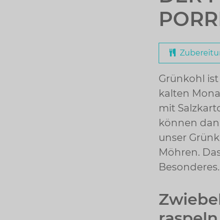
PORR
Zubereit
Grünkohl ist
kalten Monat
mit Salzkar
können dann
unser Grünko
Möhren. Das 
Besonderes.
Zwiebe
raspeln