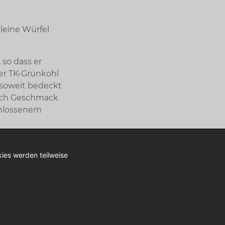
kleine Würfel
so dass er
er TK-Grünkohl
 soweit bedeckt
Nach Geschmack
chlossenem
ünkohl?
ies werden teilweise
 im
ig: Manche
t man die
edliche Sorten