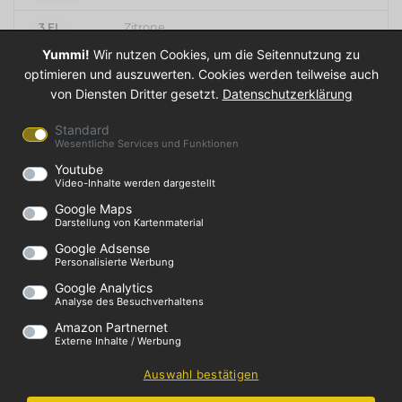
3 EL
Zitrone
Yummi!
Wir nutzen Cookies, um die Seitennutzung zu
1 Prise
Pfeffer
optimieren und auszuwerten. Cookies werden teilweise auch
1 Prise
Salz
von Diensten Dritter gesetzt.
Datenschutzerklärung
Standard
Wesentliche Services und Funktionen
07. November 2017
|
deutsch
|
Rezepte,
Youtube
Salate
Video-Inhalte werden dargestellt
Kopfsalat
Pfeffer
Sahne
Salz
Zitrone
Google Maps
Über den Autor
Darstellung von Kartenmaterial
Google Adsense
Ein tolles Rezept von
KWEACH
.
Personalisierte Werbung
Wir sind Kweach. Einmal Kiwi, einmal Peach -
Google Analytics
einfach Kweach! :-)
Analyse des Besuchverhaltens
Amazon Partnernet
Externe Inhalte / Werbung
Auswahl bestätigen